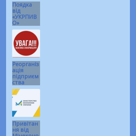
Поядка
від
Публічна інформація
«УКРПИВ
Законодавча база
О»
Питання – відповіді
Гаряча лінія, запобігання та виявлення корупції
Кадрова політика
Вакансії
Співпраця
Юридичні коментарі
Підсумки роботи ДП
Реорганіз
Загальна інформація
ація
Конкурс з відбору суб’єктів аудиторської діяльності
підприєм
ства
Профспілка
Склад профспілкового комітету
Дитяча сторінка
Контакти
ЗМІ про нас
Привітан
ня від
Мінеконо