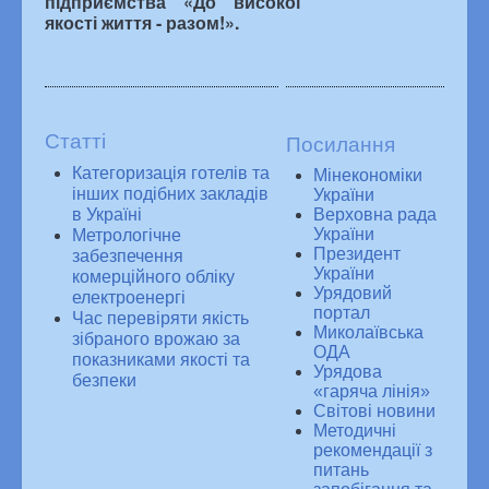
підприємства «До високої
якості життя - разом!».
Статті
Посилання
Категоризація готелів та
Мінекономіки
інших подібних закладів
України
в Україні
Верховна рада
Метрологічне
України
забезпечення
Президент
комерційного обліку
України
електроенергі
Урядовий
портал
Час перевіряти якість
Миколаївська
зібраного врожаю за
ОДА
показниками якості та
Урядова
безпеки
«гаряча лiнiя»
Свiтовi новини
Методичні
рекомендації з
питань