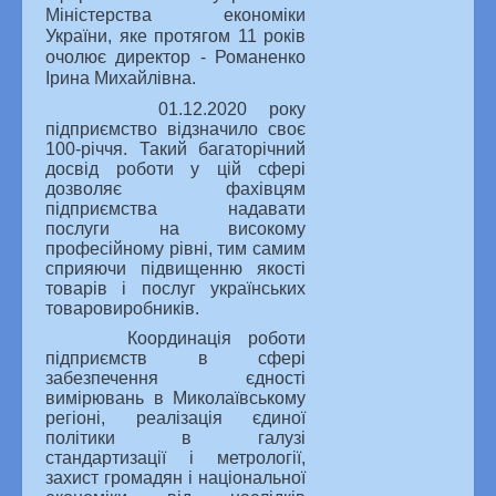
Міністерства економіки
України, яке протягом 11 років
очолює директор - Романенко
Ірина Михайлівна.
01.12.2020 року
підприємство відзначило своє
100-річчя. Такий багаторічний
досвід роботи у цій сфері
дозволяє фахівцям
підприємства надавати
послуги на високому
професійному рівні, тим самим
сприяючи підвищенню якості
товарів і послуг українських
товаровиробників.
Координація роботи
підприємств в сфері
забезпечення єдності
вимірювань в Миколаївському
регіоні, реалізація єдиної
політики в галузі
стандартизації і метрології,
захист громадян і національної