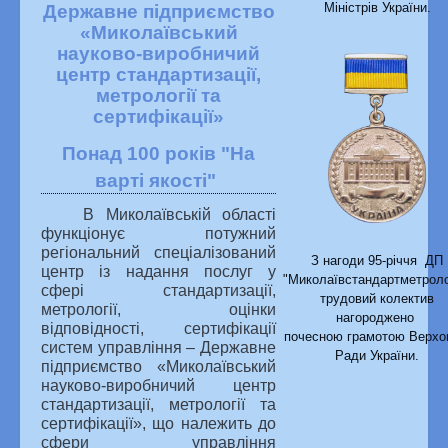
Міністрів України.
Державне підприємство
«Миколаївський
науково-виробничий
центр стандартизації,
метрології та
сертифікації»
Понад 100 років "На
варті якості"
В Миколаївській області
функціонує потужний
регіональний спеціалізований
З нагоди 95-річчя ДП
центр із надання послуг у
"Миколаївстандартметроло
сфері стандартизації,
трудовий колектив
метрології, оцінки
нагороджено
відповідності, сертифікації
почесною грамотою Верхо
систем управління – Державне
Ради України.
підприємство «Миколаївський
науково-виробничий центр
стандартизації, метрології та
сертифікації», що належить до
сфери управління