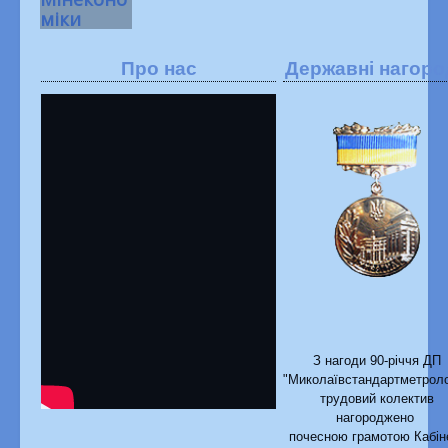
міки
Про нас
Державні нагоро
З нагоди 90-річчя ДП
"Миколаївстандартметроло
трудовий колектив
нагороджено
почесною грамотою Кабін