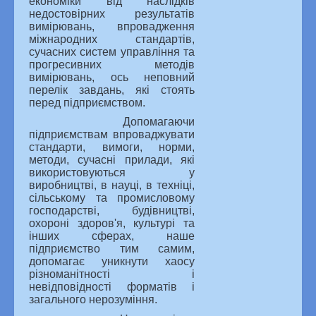
економіки від наслідків
недостовірних результатів
вимірювань, впровадження
міжнародних стандартів,
сучасних систем управління та
прогресивних методів
вимірювань, ось неповний
перелік завдань, які стоять
перед підприємством.
Допомагаючи
підприємствам впроваджувати
стандарти, вимоги, норми,
методи, сучасні прилади, які
використовуються у
виробництві, в науці, в техніці,
сільському та промисловому
господарстві, будівництві,
охороні здоров'я, культурі та
інших сферах, наше
підприємство тим самим,
допомагає уникнути хаосу
різноманітності і
невідповідності форматів і
загального нерозуміння.