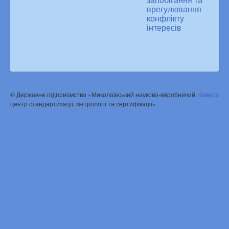
запобігання та
врегулювання
конфлікту
інтересів
© Державне підприємство «Миколаївський науково-виробничий
Наверх
центр стандартизації, метрології та сертифікації»