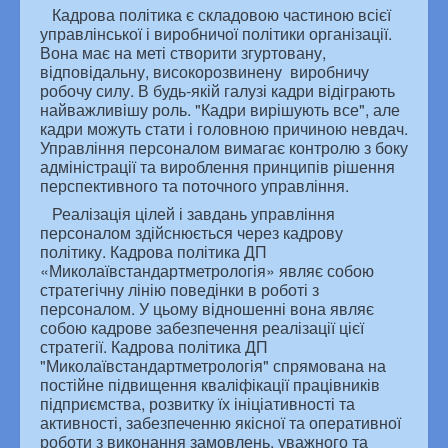
Кадрова політика є складовою частиною всієї
управлінської і виробничої політики організації.
Публічна інформація
Вона має на меті створити згуртовану,
Законодавча база
відповідальну, високорозвинену виробничу
Питання – відповіді
робочу силу. В будь-якій галузі кадри відіграють
Гаряча лінія, запобігання та виявлення корупції
найважливішу роль. "Кадри вирішують все", але
кадри можуть стати і головною причиною невдач.
Кадрова політика
Управління персоналом вимагає контролю з боку
Вакансії
адміністрації та вироблення принципів рішення
Співпраця
Юридичні коментарі
перспективного та поточного управління.
Підсумки роботи ДП
Реалізація цілей і завдань управління
Загальна інформація
персоналом здійснюється через кадрову
Конкурс з відбору суб’єктів аудиторської діяльності
політику. Кадрова політика ДП
«Миколаївстандартметрологія» являє собою
Профспілка
стратегічну лінію поведінки в роботі з
Склад профспілкового комітету
персоналом. У цьому відношенні вона являє
Дитяча сторінка
собою кадрове забезпечення реалізації цієї
Контакти
стратегії. Кадрова політика ДП
ЗМІ про нас
"Миколаївстандартметрологія" спрямована на
постійне підвищення кваліфікації працівників
підприємства, розвитку їх ініціативності та
активності, забезпеченню якісної та оперативної
роботи з виконання замовлень, уважного та