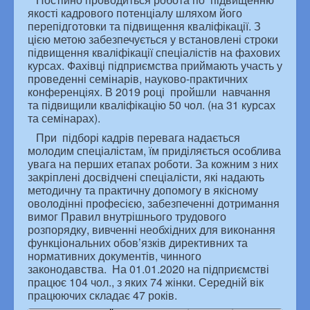
якості кадрового потенціалу шляхом його
перепідготовки та підвищення кваліфікації. З
цією метою забезпечується у встановлені строки
підвищення кваліфікації спеціалістів на фахових
курсах. Фахівці підприємства приймають участь у
проведенні семінарів, науково-практичних
конференціях. В 2019 році пройшли навчання
та підвищили кваліфікацію 50 чол. (на 31 курсах
та семінарах).
При підборі кадрів перевага надається
молодим спеціалістам, їм приділяється особлива
увага на перших етапах роботи. За кожним з них
закріплені досвідчені спеціалісти, які надають
методичну та практичну допомогу в якісному
оволодінні професією, забезпеченні дотримання
вимог Правил внутрішнього трудового
розпорядку, вивченні необхідних для виконання
функціональних обов’язків директивних та
нормативних документів, чинного
законодавства. На 01.01.2020 на підприємстві
працює 104 чол., з яких 74 жінки. Середній вік
працюючих складає 47 років.