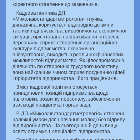
коректного ставлення до замовників.
Кадрова політика ДП
«Миколаївстандартметрологія» гнучка,
динамічна, коригується відповідно до зміни
тактики підприємства, виробничої та економічної
ситуації, орієнтована на врахування інтересів
персоналу, сприяє створенню організаційної
культури підприємства, економічно
обґрунтована, виходить з реальних фінансових
можливостей підприємства. Як цілеспрямована
діяльність по створенню трудового колективу,
вона найкращим чином сприяє поєднанню цілей
і пріоритетів підприємства і його працівників.
Зміст кадрової політики стосується
принципових позицій підприємства щодо
підготовки, розвитку персоналу, забезпечення
взаємодії працівника і організації.
В ДП «Миколаївстандартметрологія» створені
належні умови для навчання молоді без відриву
від виробництва. На сьогоднішній день вищу
освіту отримує 1 спеціаліст підприємства.
Постійно проводиться робота по підвищенню