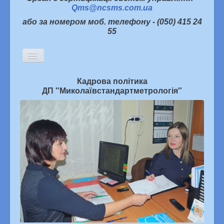
Qms@ncsms.com.ua
або за номером моб. телефону - (050) 415 24
55
Включить/
выключить
навигацию
Кадрова політика
Головна
ДП
"Миколаївстандартметрологія"
Історична довідка
Керівництво
Структура підприємства
Партнери про нас
Інформаційна політика
Статті
Новини
Архів новин
Семінари, наради, конференції
Конкурси
«Я хочу жити в якісному світі»
Наукова діяльність