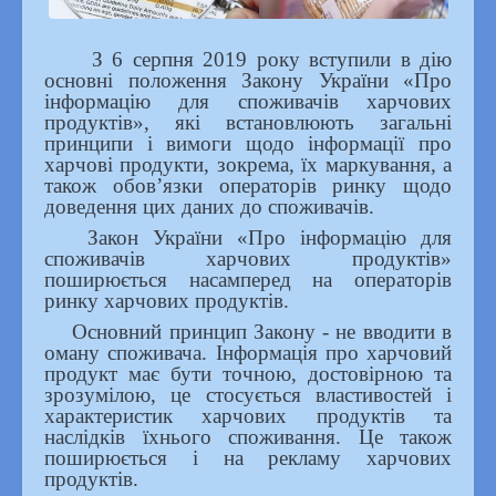
Публічна інформація
З 6 серпня 2019 року вступили в дію
Законодавча база
основні положення Закону України «Про
Питання – відповіді
інформацію для споживачів харчових
Гаряча лінія, запобігання та виявлення корупції
продуктів», які встановлюють загальні
принципи і вимоги щодо інформації про
Кадрова політика
харчові продукти, зокрема, їх маркування, а
Вакансії
Співпраця
також обов’язки операторів ринку щодо
Юридичні коментарі
доведення цих даних до споживачів.
Підсумки роботи ДП
Закон України «Про інформацію для
Загальна інформація
споживачів харчових продуктів»
Конкурс з відбору суб’єктів аудиторської діяльності
поширюється насамперед на операторів
ринку харчових продуктів.
Профспілка
Склад профспілкового комітету
Основний принцип Закону - не вводити в
Дитяча сторінка
оману споживача. Інформація про харчовий
Контакти
продукт має бути точною, достовірною та
ЗМІ про нас
зрозумілою, це стосується властивостей і
характеристик харчових продуктів та
наслідків їхнього споживання. Це також
поширюється і на рекламу харчових
продуктів.