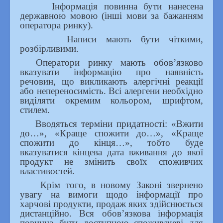
Інформація повинна бути нанесена
державною мовою (інші мови за бажанням
оператора ринку).
Написи мають бути чіткими,
розбірливими.
Оператори ринку мають обов’язково
вказувати інформацію про наявність
речовин, що викликають алергічні реакції
або непереносимість. Всі алергени необхідно
виділяти окремим кольором, шрифтом,
стилем.
Вводяться терміни придатності: «Вжити
до…», «Краще спожити до…», «Краще
спожити до кінця…», тобто буде
вказуватися кінцева дата вживання до якої
продукт не змінить своїх споживчих
властивостей.
Крім того, в новому Законі звернено
увагу на вимоги щодо інформації про
харчові продукти, продаж яких здійснюється
дистанційно. Вся обов’язкова інформація
повинна бути доступною споживачеві для