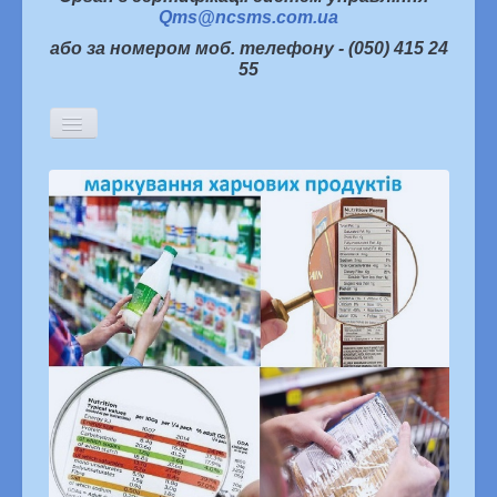
Qms@ncsms.com.ua
або за номером моб. телефону - (050) 415 24
55
Включить/
выключить
навигацию
Головна
Історична довідка
Керівництво
Структура підприємства
Партнери про нас
Інформаційна політика
Статті
Новини
Архів новин
Семінари, наради, конференції
Конкурси
«Я хочу жити в якісному світі»
Наукова діяльність