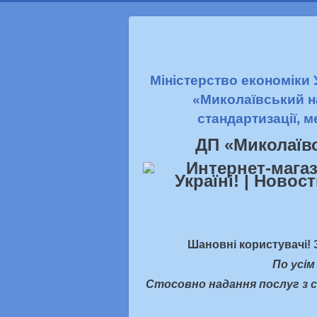
Міністерство економіки
«Миколаївський н
стандартизації, м
ДП «Миколаїв
Шановні користувачі! 
По усім
Стосовно надання послуг з с