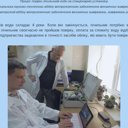
Процес повірки лічильників води на стаціонарній установці.
ачальника науково-технічного відділу метрологічного забезпечення механічних вимірю
 метрології відділу метрологічного забезпечення механічних вимірювань, вимірювань р
ів води складає 4 роки. Коли він закінчується, лічильник потрібно 
що лічильник своєчасно не пройшов повірку, оплата за спожиту воду ві
дприємства зацікавлені в точності засобів обліку, які мають бути повірен