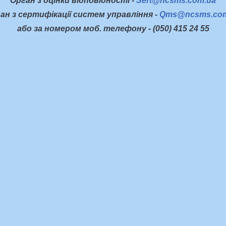
Орган з оцінки відповідності -
Sert@ncsms.com.ua
ан з сертифікації систем управління -
Qms@ncsms.com
або за номером моб. телефону - (050) 415 24 55