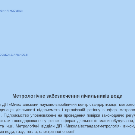
лення корупції
рської діяльності
Метрологічне забезпечення лічильників води
 ДП «Миколаївський науково-виробничий центр стандартизації, метрологі
динація діяльності підприємств і організацій регіону в сфері метроло
». Підприємство уповноважене на проведення повірки законодавчо регу
б’єктам господарювання у різних сферах діяльності: машинобудування, 
 та інші. Метрологічні відділи ДП «Миколаївстандартметрологія» викон
ів води, газу, тепла, електричної енергії.