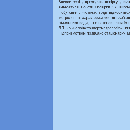
Засоби обліку проходять повірку у виз
змінюється. Роботи з повірки ЗВТ викон
Побутовий лічильник води відноситьс
метрологічні характеристики, які забез
лічильники води, – це встановлення їх 
ДП «Миколаївстандартметрологія» вик
Підприємством придбано стаціонарну а