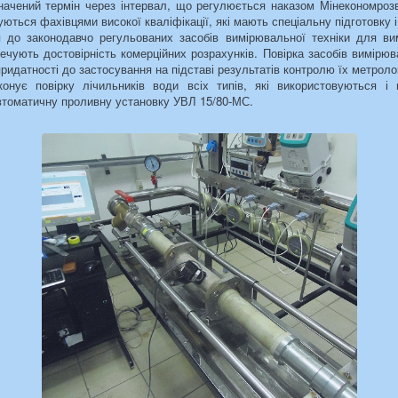
начений термін через інтервал, що регулюється наказом Мінекономрозв
уються фахівцями високої кваліфікації, які мають спеціальну підготовку і
я до законодавчо регульованих засобів вимірювальної техніки для ви
печують достовірність комерційних розрахунків. Повірка засобів вимірю
придатності до застосування на підставі результатів контролю їх метроло
онує повірку лічильників води всіх типів, які використовуються і в
втоматичну проливну установку УВЛ 15/80-МС.