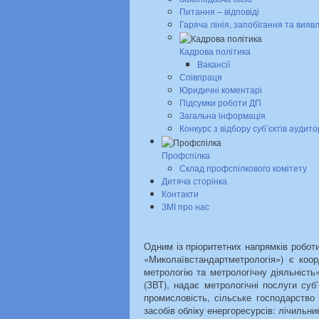
Питання – відповіді
Гаряча лінія, запобігання та вияв
Кадрова політика
Вакансії
Співпраця
Юридичні коментарі
Підсумки роботи ДП
Загальна інформація
Конкурс з відбору суб’єктів аудито
Профспілка
Склад профспілкового комітету
Дитяча сторінка
Контакти
ЗМІ про нас
Одним із пріоритетних напрямків роботи
«Миколаївстандартметрологія») є коор
метрологію та метрологічну діяльність
(ЗВТ), надає метрологічні послуги су
промисловість, сільське господарство
засобів обліку енергоресурсів: лічильник