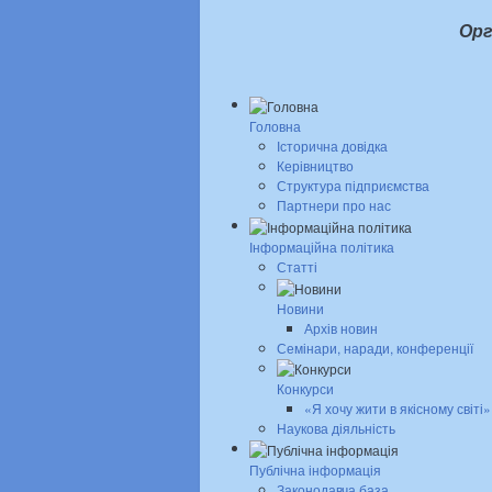
Орг
Головна
Історична довідка
Керівництво
Структура підприємства
Партнери про нас
Інформаційна політика
Статті
Новини
Архів новин
Семінари, наради, конференції
Конкурси
«Я хочу жити в якісному світі»
Наукова діяльність
Публічна інформація
Законодавча база