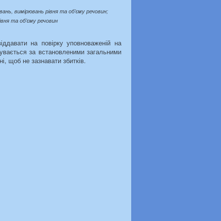
вань, вимірювань рівня та об’єму речовин;
івня та об’єму речовин
віддавати на повірку уповноваженій на
дбувається за встановленими загальними
і, щоб не зазнавати збитків.