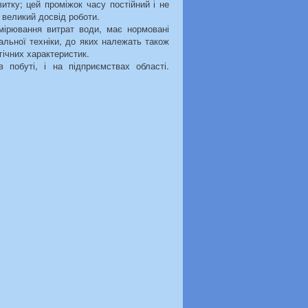
итку; цей проміжок часу постійний і не
 великий досвід роботи.
мірювання витрат води, має нормовані
вальної техніки, до яких належать також
гічних характеристик.
 побуті, і на підприємствах області.