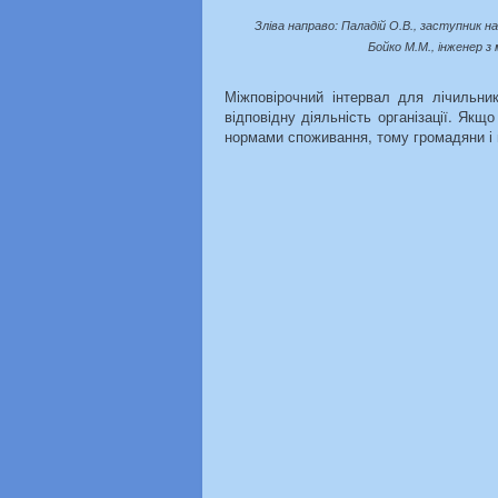
Зліва направо: Паладій О.В., заступник н
Бойко М.М., інженер з
Міжповірочний інтервал для лічильник
відповідну діяльність організації. Як
нормами споживання, тому громадяни і пі