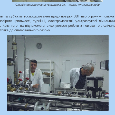
Стаціонарна проливна установка для повірки лічильників води
ів та суб’єктів господарювання щодо повірки ЗВТ цього року – повірка
повіряти крильчасті, турбінні, електромагнітні, ультразвукові лічильн
. Крім того, на підприємстві виконуються роботи з повірки теплолічил
отовка до опалювального сезону.