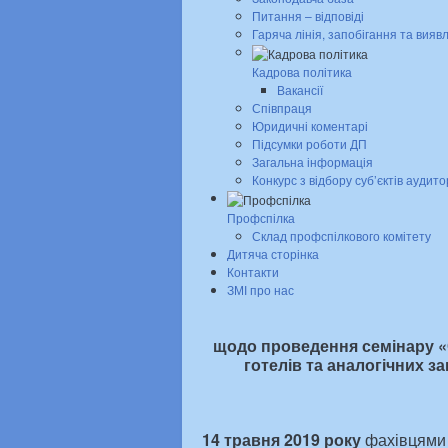
Питання – відповіді
Гаряча лінія, запобігання та вияв
Кадрова політика
Вакансії
Співпраця
Юридичні коментарі
Підсумки роботи ДП
Загальна інформація
Конкурс з відбору суб’єктів аудито
Профспілка
Склад профспілкового комітету
Дитяча сторінка
Контакти
ЗМІ про нас
щодо проведення семінару «С
готелів та аналогічних 
14 травня 2019 року
фахівцями О