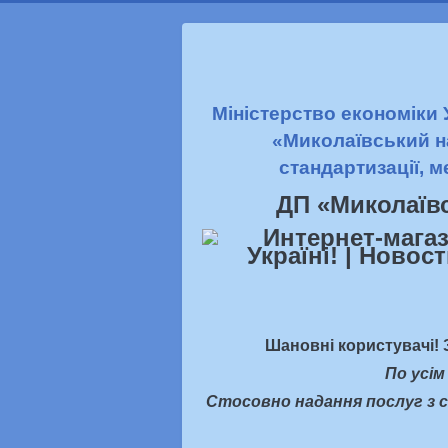
Міністерство економіки
«Миколаївський н
стандартизації, м
ДП «Миколаїв
Шановні користувачі! 
По усім
Стосовно надання послуг з с