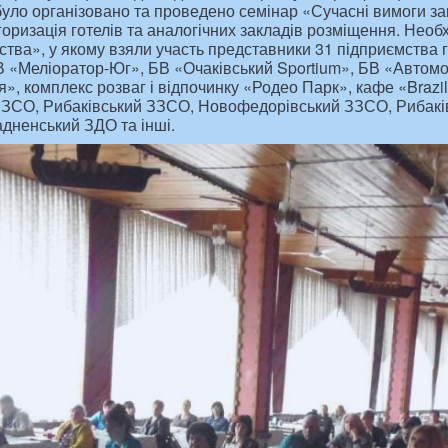
уло організовано та проведено семінар «Сучасні вимоги за
горизація готелів та аналогічних закладів розміщення. Не
ства», у якому взяли участь представники 31 підприємства
БВ «Меліоратор-Юг», БВ «Очаківський Sportium», БВ «Автомоб
», комплекс розваг і відпочинку «Родео Парк», кафе «Brazil
ЗЗСО, Рибаківський ЗЗСО, Новофедорівський ЗЗСО, Рибакі
дненський ЗДО та інші.