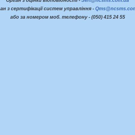
Орган з оцінки відповідності -
Sert@ncsms.com.ua
ан з сертифікації систем управління -
Qms@ncsms.com
або за номером моб. телефону - (050) 415 24 55