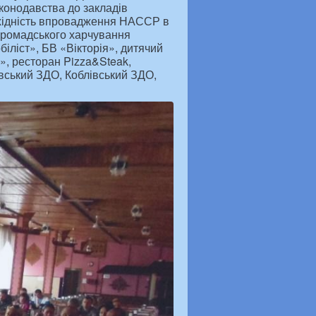
конодавства до закладів
обхідність впровадження НАССР в
 громадського харчування
іліст», БВ «Вікторія», дитячий
», ресторан Pizza&Steak,
вський ЗДО, Коблівський ЗДО,