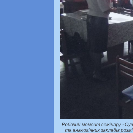
Робочий момент семінару «Суча
та аналогічних закладів роз