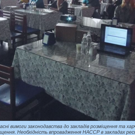
сні вимоги законодавства до закладів розміщення та хар
міщення. Необхідність впровадження НАССР в закладах р