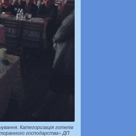
чування. Категоризація готелів
есторанного господарства» ДП