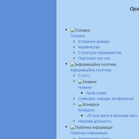
Орг
Головна
Історична довідка
Керівництво
Структура підприємства
Партнери про нас
Інформаційна політика
Статті
Новини
Архів новин
Семінари, наради, конференції
Конкурси
«Я хочу жити в якісному світі»
Наукова діяльність
Публічна інформація
Законодавча база