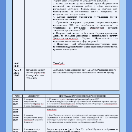
Публічна інформація
Законодавча база
Питання – відповіді
Гаряча лінія, запобігання та виявлення корупції
Кадрова політика
Вакансії
Співпраця
Юридичні коментарі
Підсумки роботи ДП
Загальна інформація
Конкурс з відбору суб’єктів аудиторської діяльності
Профспілка
Склад профспілкового комітету
Дитяча сторінка
Контакти
ЗМІ про нас