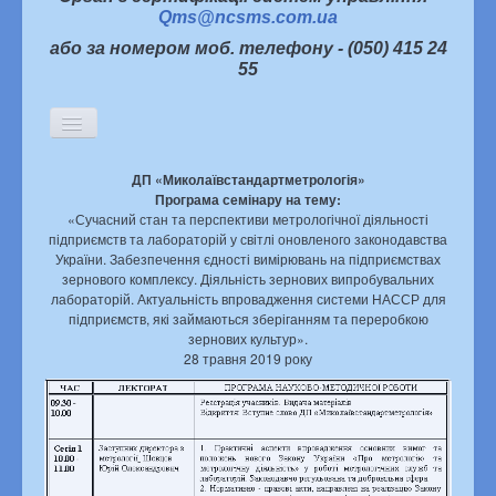
Qms@ncsms.com.ua
або за номером моб. телефону - (050) 415 24
55
Включить/
выключить
навигацию
ДП «Миколаївстандартметрологія»
Головна
Програма семінару на тему:
Історична довідка
«Сучасний стан та перспективи метрологічної діяльності
Керівництво
підприємств та лабораторій у світлі оновленого законодавства
Структура підприємства
України. Забезпечення єдності вимірювань на підприємствах
Партнери про нас
зернового комплексу. Діяльність зернових випробувальних
лабораторій. Актуальність впровадження системи НАССР для
Інформаційна політика
підприємств, які займаються зберіганням та переробкою
Статті
зернових культур».
28 травня 2019 року
Новини
Архів новин
Семінари, наради, конференції
Конкурси
«Я хочу жити в якісному світі»
Наукова діяльність