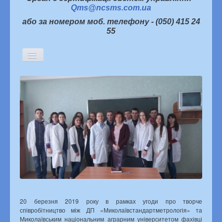
Qms@ncsms.com.ua
або за номером моб. телефону - (050) 415 24
55
Включить/
выключить
навигацию
Головна
Історична довідка
Керівництво
Структура підприємства
Партнери про нас
Інформаційна політика
Статті
Новини
Архів новин
Семінари, наради, конференції
20 березня 2019 року в рамках угоди про творче
Конкурси
співробітництво між ДП «Миколаївстандартметрологія» та
«Я хочу жити в якісному світі»
Миколаївським національним аграрним університетом фахівці
Наукова діяльність