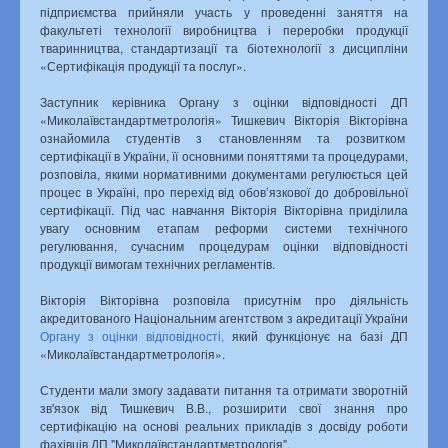
підприємства прийняли участь у проведенні заняття на
факультеті технології виробництва і переробки продукції
Публічна інформація
тваринництва, стандартизації та біотехнології з дисципліни
Законодавча база
«Сертифікація продукції та послуг».
Питання – відповіді
Гаряча лінія, запобігання та виявлення корупції
Заступник керівника Органу з оцінки відповідності ДП
«Миколаївстандартметрологія» Тишкевич Вікторія Вікторівна
Кадрова політика
ознайомила студентів з становленням та розвитком
Вакансії
сертифікації в України, її основними поняттями та процедурами,
Співпраця
розповіла, якими нормативними документами регулюється цей
Юридичні коментарі
процес в Україні, про перехід від обов’язкової до добровільної
Підсумки роботи ДП
сертифікації. Під час навчання Вікторія Вікторівна приділила
Загальна інформація
увагу основним етапам реформи системи технічного
Конкурс з відбору суб’єктів аудиторської діяльності
регулювання, сучасним процедурам оцінки відповідності
продукції вимогам технічних регламентів.
Профспілка
Склад профспілкового комітету
Вікторія Вікторівна розповіла присутнім про діяльність
Дитяча сторінка
акредитованого Національним агентством з акредитації України
Контакти
Органу з оцінки відповідності,
який функціонує на базі ДП
ЗМІ про нас
«Миколаївстандартметрологія».
Студенти мали змогу задавати питання та отримати зворотній
зв'язок від Тишкевич В.В., розширити свої знання про
сертифікацію на основі реальних прикладів з досвіду роботи
фахівців ДП "Миколаївстандартметрологія".