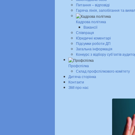
Питання – відповіді
Гаряча лінія, запобігання та вияв
Кадрова політика
Вакансії
Співпраця
Юридичні коментарі
Підсумки роботи ДП
Загальна інформація
Конкурс з відбору суб’єктів аудито
Профспілка
Склад профспілкового комітету
Дитяча сторінка
Контакти
ЗМІ про нас