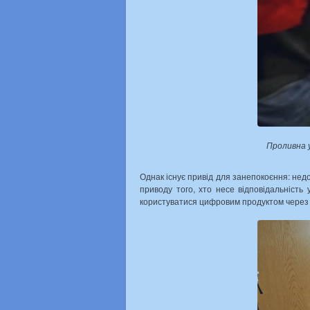
Проливна установка для повір
Однак існує привід для занепокоєння: недос
приводу того, хто несе відповідальніст
користуватися цифровим продуктом через й