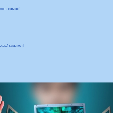
лення корупції
рської діяльності