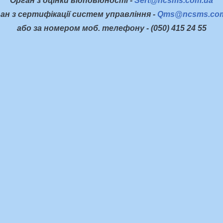
Орган з оцінки відповідності -
Sert@ncsms.com.ua
ан з сертифікації систем управління -
Qms@ncsms.com
або за номером моб. телефону - (050) 415 24 55