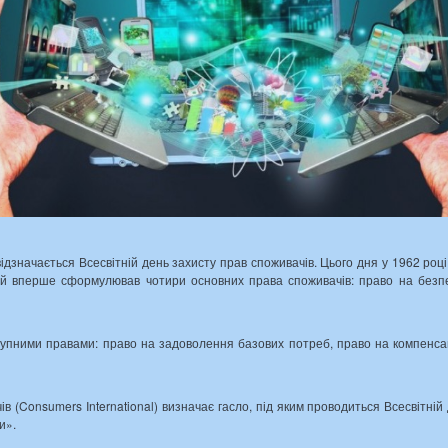
ідзначається Всесвітній день захисту прав споживачів. Цього дня у 1962 ро
ій вперше сформулював чотири основних права споживачів: право на безпек
упними правами: право на задоволення базових потреб, право на компенсац
 (Consumers International) визначає гасло, під яким проводиться Всесвітній
и».