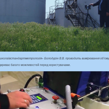
колаївстандартметрологія» Болодурін В.В. проводить вимірювання об’єму
ідкриває багато можливостей перед користувачами.