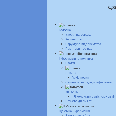
Орг
Головна
Історична довідка
Керівництво
Структура підприємства
Партнери про нас
Інформаційна політика
Статті
Новини
Архів новин
Семінари, наради, конференції
Конкурси
«Я хочу жити в якісному світі»
Наукова діяльність
Публічна інформація
Законодавча база