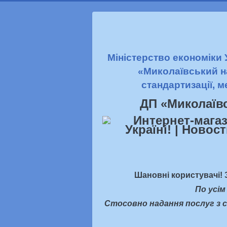
Міністерство економіки
«Миколаївський н
стандартизації, м
ДП «Миколаїв
Шановні користувачі! 
По усім
Стосовно надання послуг з с