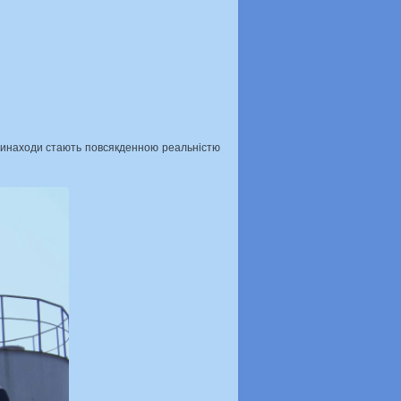
і винаходи стають повсякденною реальністю