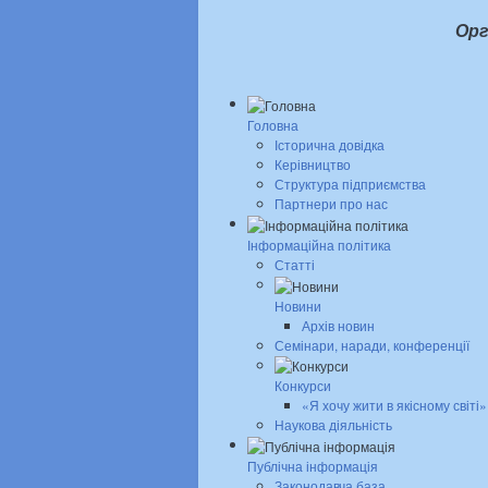
Орг
Головна
Історична довідка
Керівництво
Структура підприємства
Партнери про нас
Інформаційна політика
Статті
Новини
Архів новин
Семінари, наради, конференції
Конкурси
«Я хочу жити в якісному світі»
Наукова діяльність
Публічна інформація
Законодавча база