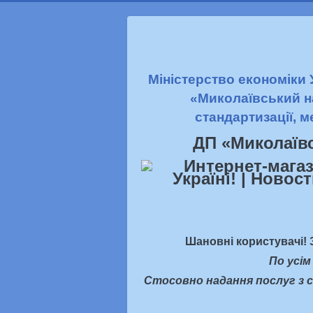
Міністерство економіки
«Миколаївський н
стандартизації, м
ДП «Миколаїв
Шановні користувачі! 
По усім
Стосовно надання послуг з с