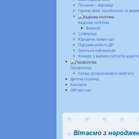
Питання – відповіді
Гаряча лінія, запобігання та вияв
Кадрова політика
Вакансії
Співпраця
Юридичні коментарі
Підсумки роботи ДП
Загальна інформація
Конкурс з відбору суб’єктів аудито
Профспілка
Склад профспілкового комітету
Дитяча сторінка
Контакти
ЗМІ про нас