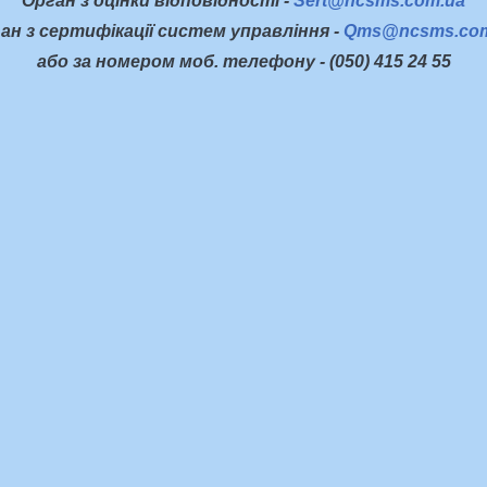
Орган з оцінки відповідності -
Sert@ncsms.com.ua
ан з сертифікації систем управління -
Qms@ncsms.com
або за номером моб. телефону - (050) 415 24 55