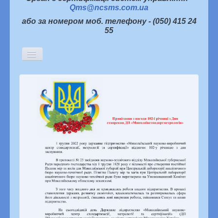
Qms@ncsms.com.ua
або за номером моб. телефону - (050) 415 24
55
Включить/
выключить
навигацию
Головна
Історична довідка
Керівництво
Структура підприємства
Партнери про нас
Інформаційна політика
Статті
Новини
Архів новин
Семінари, наради, конференції
Конкурси
«Я хочу жити в якісному світі»
Наукова діяльність