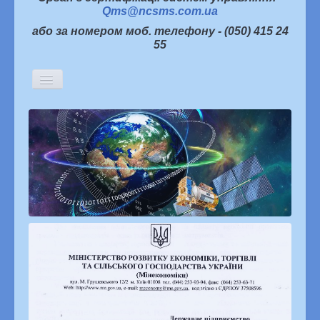
Qms@ncsms.com.ua
або за номером моб. телефону - (050) 415 24
55
Включить/
выключить
навигацию
Головна
Історична довідка
Керівництво
Структура підприємства
Партнери про нас
Інформаційна політика
Статті
Новини
Архів новин
Семінари, наради, конференції
Конкурси
«Я хочу жити в якісному світі»
Наукова діяльність