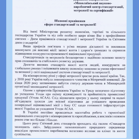
Публічна інформація
Законодавча база
Питання – відповіді
Гаряча лінія, запобігання та виявлення корупції
Кадрова політика
Вакансії
Співпраця
Юридичні коментарі
Підсумки роботи ДП
Загальна інформація
Конкурс з відбору суб’єктів аудиторської діяльності
Профспілка
Склад профспілкового комітету
Дитяча сторінка
Контакти
ЗМІ про нас